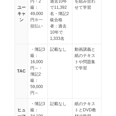
円
・2
過去10年
を組み合わ
ユー
級：
で11,392
せて学習
キャ
49,000
名
・簿記2
ン
円
※一
級合格
括払い
者：過去
10年で
1,333名
・簿記3
記載なし
動画講義と
級：
紙のテキス
16,000
トや問題集
円～
・
で学習
TAC
簿記2
級：
59,000
円～
・簿記3
記載なし
紙のテキス
ヒュ
級：
トとDVD教