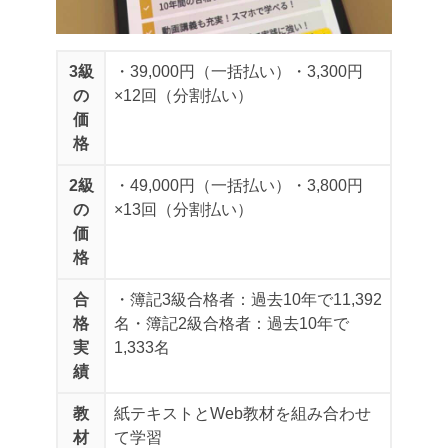
3級
・39,000円（一括払い）
・3,300円
の
×12回（分割払い）
価
格
2級
・49,000円（一括払い）
・3,800円
の
×13回（分割払い）
価
格
合
・簿記3級合格者：過去10年で11,392
格
名
・簿記2級合格者：過去10年で
実
1,333名
績
教
紙テキストとWeb教材を組み合わせ
材
て学習