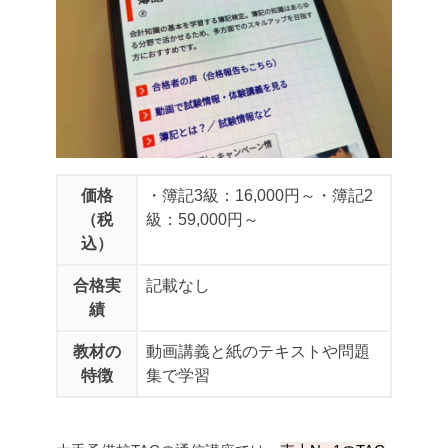
価格
・簿記3級：16,000円～
・簿記2
（税
級：59,000円～
込）
合格実
記載なし
績
教材の
動画講義と紙のテキストや問題
特徴
集で学習