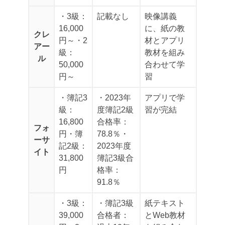
・3級：
記載なし
映像講義
16,000
に、紙の教
クレ
円～
・2
材とアプリ
アー
級：
教材を組み
ル
50,000
合わせて学
円～
習
・簿記3
・2023年
アプリで学
級：
度簿記2級
習が完結
16,800
合格率：
フォ
円
・簿
78.8％
・
ーサ
記2級：
2023年度
イト
31,800
簿記3級合
円
格率：
91.8％
・3級：
・簿記3級
紙テキスト
39,000
合格者：
とWeb教材