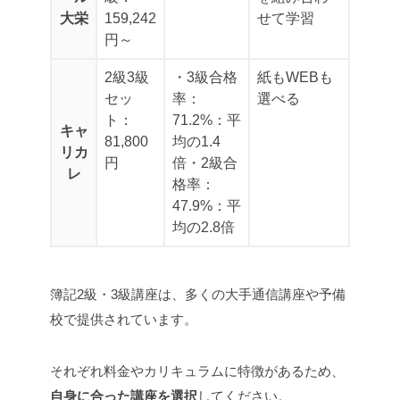
大栄
159,242
せて学習
円～
2級3級
・3級合格
紙もWEBも
セッ
率：
選べる
ト：
71.2%：平
キャ
81,800
均の1.4
リカ
円
倍
・2級合
レ
格率：
47.9%：平
均の2.8倍
簿記2級・3級講座は、多くの大手通信講座や予備
校で提供されています。
それぞれ料金やカリキュラムに特徴があるため、
自身に合った講座を選択
してください。