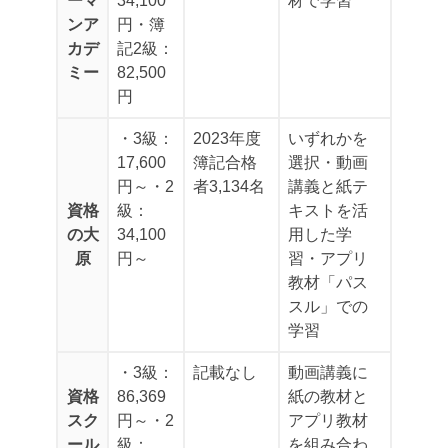
ーマ
34,100
材で学習
ンア
円
・簿
カデ
記2級：
ミー
82,500
円
・3級：
2023年度
いずれかを
17,600
簿記合格
選択
・動画
円～
・2
者3,134名
講義と紙テ
資格
級：
キストを活
の大
34,100
用した学
原
円～
習
・アプリ
教材「パス
スル」での
学習
・3級：
記載なし
動画講義に
資格
86,369
紙の教材と
スク
円～
・2
アプリ教材
ール
級：
を組み合わ