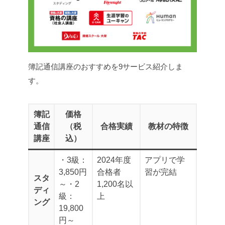
簿記通信講座のおすすめを9サービス紹介しま
す。
簿記
価格
通信
（税
合格実績
教材の特徴
講座
込）
・3級：
2024年度
アプリで学
3,850円
合格者
習が完結
スタ
～
・2
1,200名以
ディ
級：
上
ング
19,800
円～