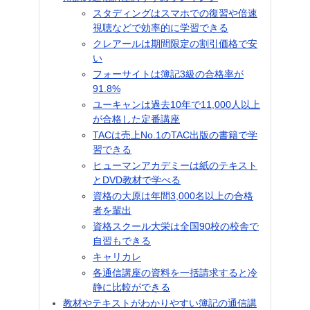
スタディングはスマホでの復習や倍速
視聴などで効率的に学習できる
クレアールは期間限定の割引価格で安
い
フォーサイトは簿記3級の合格率が
91.8%
ユーキャンは過去10年で11,000人以上
が合格した定番講座
TACは売上No.1のTAC出版の書籍で学
習できる
ヒューマンアカデミーは紙のテキスト
とDVD教材で学べる
資格の大原は年間3,000名以上の合格
者を輩出
資格スクール大栄は全国90校の校舎で
自習もできる
キャリカレ
各通信講座の資料を一括請求すると冷
静に比較ができる
教材やテキストがわかりやすい簿記の通信講