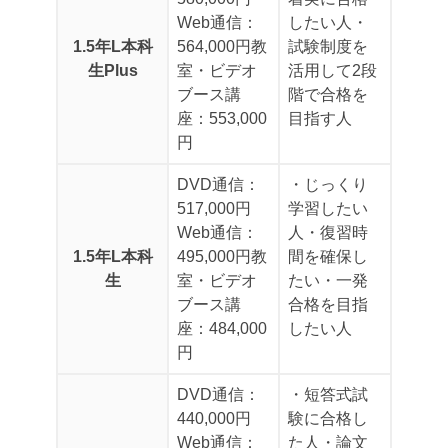
Web通信：
したい人
・
1.5年L本科
564,000円
教
試験制度を
生Plus
室・ビデオ
活用して2段
ブース講
階で合格を
座：553,000
目指す人
円
DVD通信：
・じっくり
517,000円
学習したい
Web通信：
人
・復習時
1.5年L本科
495,000円
教
間を確保し
生
室・ビデオ
たい
・一発
ブース講
合格を目指
座：484,000
したい人
円
DVD通信：
・短答式試
440,000円
験に合格し
Web通信：
た人
・論文