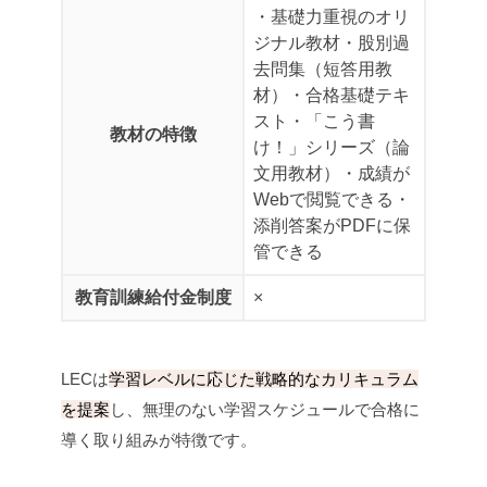
・基礎力重視のオリ
ジナル教材
・股別過
去問集（短答用教
材）
・合格基礎テキ
スト
・「こう書
教材の特徴
け！」シリーズ（論
文用教材）
・成績が
Webで閲覧できる
・
添削答案がPDFに保
管できる
教育訓練給付金制度
×
LECは
学習レベルに応じた戦略的なカリキュラム
を提案
し、無理のない学習スケジュールで合格に
導く取り組みが特徴です。