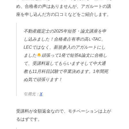
め、合格者の声はありませんが、アガルートの講
座を申し込んだ方の口コミなどをご紹介します。
不動産鑑定士の2025年短答・論文講座を申
し込みました！
合格者占有率の高いTAC、
LECではなく、新規参入のアガルートにし
ました
頑張って1発で短答&論文に合格し
て、受講料返してもらいます
そして中大通
教も11月科目試験で卒業決めます。1年間死
ぬ気で頑張ります！
引用元：
X
受講料が全額返金なので、モチベーションは上が
るはずです。