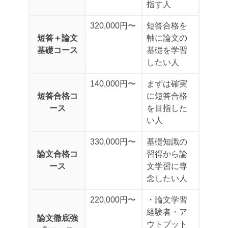
指す人
320,000円〜
短答合格を
短答＋論文
軸に論文の
基礎コース
基礎を学習
したい人
140,000円〜
まずは確実
短答合格コ
に短答合格
ース
を目指した
い人
330,000円〜
基礎知識の
論文合格コ
習得から論
ース
文学習に専
念したい人
220,000円〜
・論文学習
経験者
・ア
論文徹底強
ウトプット