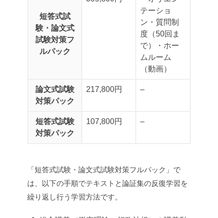
テーショ
短答式試
ン
・質問制
験・論文式
度（50回ま
試験対策フ
で）
・ホー
ルパック
ムルーム
（動画）
論文式試験
217,800円
–
対策パック
短答式試験
107,800円
–
対策パック
「短答式試験・論文式試験対策フルパック」で
は、以下の手順でテキストと論証集の反復学習を
繰り返し行う学習方法です。