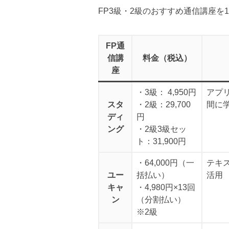
FP3級・2級のおすすめ通信講座を
FP通
信講
料金（税込）
座
・3級： 4,950円
アプ
スタ
・2級：29,700
間に
ディ
円
ング
・2級3級セッ
ト：31,900円
・64,000円（一
テキス
ユー
括払い）
活用
キャ
・4,980円×13回
ン
（分割払い）
※2級