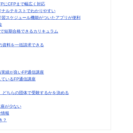
FPにCFPまで幅広く対応
リジナルテキストでわかりやすい
学習スケジュール機能がついたアプリが便利
金
月で短期合格できるカリキュラム
講座の資料を一括請求できる
実績が良いFP通信講座
しているFP通信講座
、どちらの団体で受験するかを決める
講座が少ない
験情報
き？