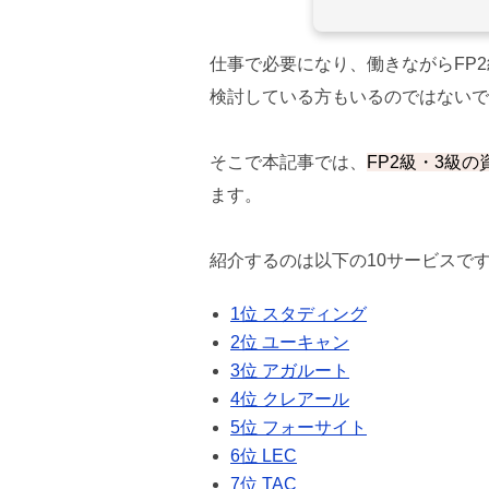
仕事で必要になり、働きながらFP
検討している方もいるのではないで
そこで本記事では、
FP2級・3級
ます。
紹介するのは以下の10サービスで
1位 スタディング
2位 ユーキャン
3位 アガルート
4位 クレアール
5位 フォーサイト
6位 LEC
7位 TAC