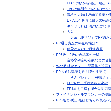
LECは3級から2級、1級、A
TACは年間売上No.1のオ
資格の大原はWeb問題集や
L・Aは合格時に最大30%返
キャリカレは3級2級に3ヶ
大栄
「BrushUP学び」でFP
FP通信講座の料金相場は？
値段が安いFP通信講座
FP3級・2級の合格率の推移
合格率や合格者数などの合格
Web教材やアプリ、問題集が充実
FPの通信講座を選ぶ際の注意点
「きんざい」と「FP協会」
FP2級には受験資格が必要
FP1級を目指す場合は対応
ファイナンシャルプランナーの試
FP3級と簿記3級はどちらを取るべ