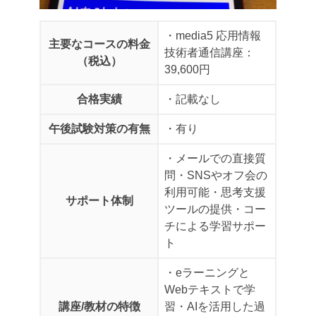
・media5 応用情報
主要なコースの料金
技術者通信講座：
（税込）
39,600円
合格実績
・記載なし
午後試験対策の有無
・有り
・メールでの直接質
問
・SNSやオフ会の
利用可能
・思考支援
サポート体制
ツールの提供
・コー
チによる学習サポー
ト
・eラーニングと
Webテキストで学
講座/教材の特徴
習
・AIを活用した過