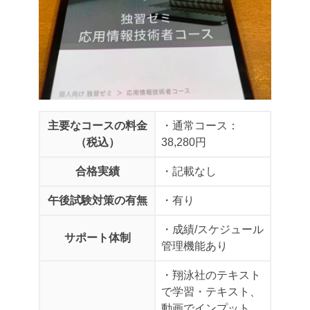
主要なコースの料金
・通常コース：
（税込）
38,280円
合格実績
・記載なし
午後試験対策の有無
・有り
・成績/スケジュール
サポート体制
管理機能あり
・翔泳社のテキスト
で学習
・テキスト、
動画でインプット