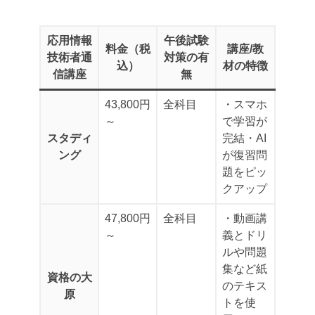
応用情報
午後試験
料金（税
講座/教
技術者通
対策の有
込）
材の特徴
信講座
無
43,800円
全科目
・スマホ
～
で学習が
スタディ
完結
・AI
ング
が復習問
題をピッ
クアップ
47,800円
全科目
・動画講
～
義とドリ
ルや問題
集など紙
資格の大
のテキス
原
トを使