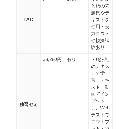
と紙の問
題集やテ
TAC
キストを
使用
・実
力テスト
や模擬試
験あり
38,280円
有り
・翔泳社
のテキス
トで学
習
・テキ
スト、動
画でイン
プット
独習ゼミ
し、Web
テストで
アウトプ
ット
・特