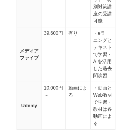
別対策講
座の受講
可能
39,600円
有り
・eラー
ニングと
テキスト
メディア
で学習
・
ファイブ
AIを活用
した過去
問演習
10,000円
動画によ
・動画と
～
る
Web教材
で学習
・
Udemy
教材は各
動画によ
る