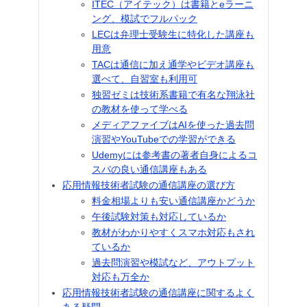
ITEC（アイテック）は書籍とeラーニ
ング、模試でフルパック
LECは弁理士受験生に特化した講座も
用意
TACは通信に加え通学やビデオ講座も
選べて、自習室も利用可
独習ゼミは技術系書籍で有名な翔泳社
の教材を使って学べる
メディアファイブはAIを使った過去問
演習やYouTubeでの学習ができる
Udemyには参考書の著者自身によるコ
スパの良い通信講座もある
応用情報技術者試験の通信講座の選び方
料金相場よりも安い通信講座かどうか
午後試験対策も対応しているか
教材がわかりやすくスマホ対応もされ
ているか
過去問演習や模試など、アウトプット
対応も万全か
応用情報技術者試験の通信講座に関するよく