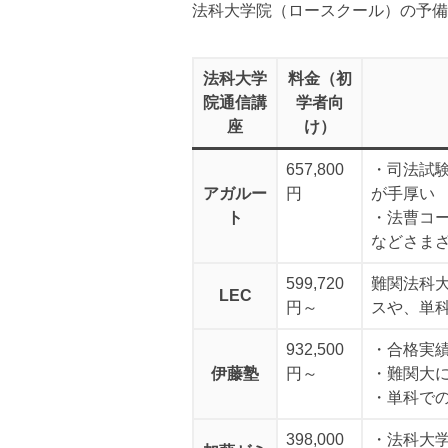
法科大学院（ロースクール）の予備
法科大学
料金（初
院通信講
学者向
座
け）
657,800
・司法試
アガルー
円
が手厚い
ト
・法曹コ
などさま
599,720
難関法科
LEC
円～
スや、単
932,500
・合格実
伊藤塾
円～
・難関大
・単科で
398,000
・法科大