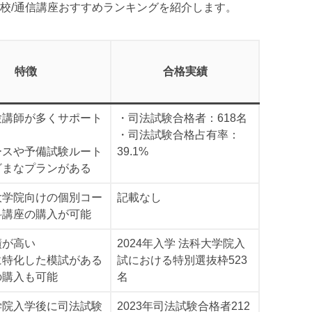
校/通信講座おすすめランキングを紹介します。
特徴
合格実績
験講師が多くサポート
・司法試験合格者：618名
・司法試験合格占有率：
ースや予備試験ルート
39.1%
ざまなプランがある
大学院向けの個別コー
記載なし
科講座の購入が可能
績が高い
2024年入学 法科大学院入
に特化した模試がある
試における特別選抜枠523
の購入も可能
名
学院入学後に司法試験
2023年司法試験合格者212