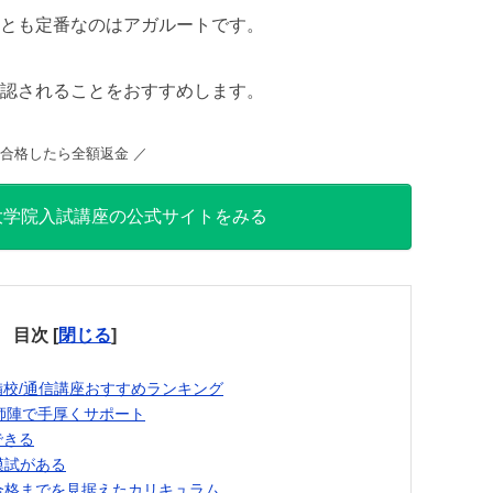
とも定番なのはアガルートです。
認されることをおすすめします。
 合格したら全額返金 ／
大学院入試講座の公式サイトをみる
目次
[
閉じる
]
校/通信講座おすすめランキング
師陣で手厚くサポート
できる
模試がある
合格までを見据えたカリキュラム