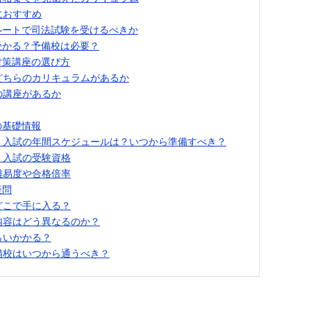
におすすめ
ルートで司法試験を受けるべきか
受かる？予備校は必要？
対策講座の選び方
どちらのカリキュラムがあるか
の講座があるか
の基礎情報
）入試の年間スケジュールは？いつから準備すべき？
）入試の受験資格
難易度や合格倍率
疑問
どこで手に入る？
内容はどう異なるのか？
らいかかる？
備校はいつから通うべき？