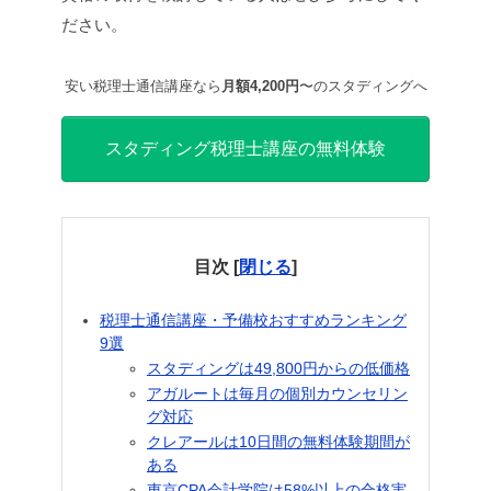
ださい。
安い税理士通信講座なら
月額4,200円
〜のスタディングへ
スタディング税理士講座の無料体験
目次
[
閉じる
]
税理士通信講座・予備校おすすめランキング
9選
スタディングは49,800円からの低価格
アガルートは毎月の個別カウンセリン
グ対応
クレアールは10日間の無料体験期間が
ある
東京CPA会計学院は58%以上の合格実