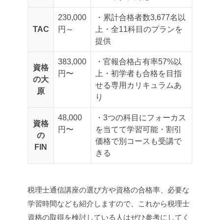
230,000
・累計合格者数3,677名以
TAC
円～
上
・全11科目のプランを
提供
383,000
・官報合格占有率57%以
資格
円〜
上
・初学者も合格を目指
の大
せる専用カリキュラムあ
原
り
48,000
・3つの科目にフォーカス
資格
円〜
を当てて学習可能
・割引
の
価格で別コースも受講で
FIN
きる
税理士通信講座の選び方や資格の合格率、必要な
学習時間なども紹介しますので、これから税理士
資格の取得を検討している人はぜひ参考にしてく