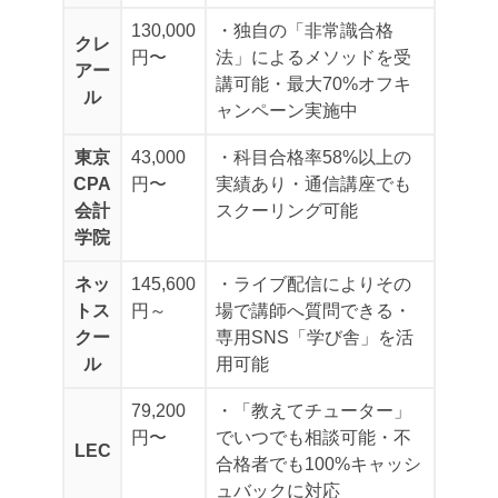
130,000
・独自の「非常識合格
クレ
円〜
法」によるメソッドを受
アー
講可能
・最大70%オフキ
ル
ャンペーン実施中
東京
43,000
・科目合格率58%以上の
CPA
円〜
実績あり
・通信講座でも
会計
スクーリング可能
学院
ネッ
145,600
・ライブ配信によりその
トス
円～
場で講師へ質問できる
・
クー
専用SNS「学び舎」を活
ル
用可能
79,200
・「教えてチューター」
円〜
でいつでも相談可能
・不
LEC
合格者でも100%キャッシ
ュバックに対応