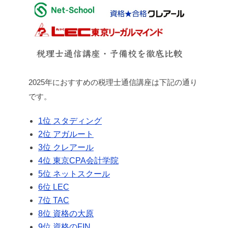
2025年におすすめの税理士通信講座は下記の通り
です。
1位 スタディング
2位 アガルート
3位 クレアール
4位 東京CPA会計学院
5位 ネットスクール
6位 LEC
7位 TAC
8位 資格の大原
9位 資格のFIN