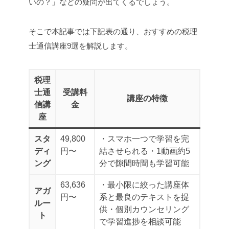
いの？」などの疑問が出てくるでしょう。
そこで本記事では下記表の通り、おすすめの税理
士通信講座9選を解説します。
税理
士通
受講料
講座の特徴
信講
金
座
スタ
49,800
・スマホ一つで学習を完
ディ
円〜
結させられる
・1動画約5
ング
分で隙間時間も学習可能
63,636
・最小限に絞った講座体
アガ
円〜
系と最良のテキストを提
ルー
供
・個別カウンセリング
ト
で学習進捗を相談可能