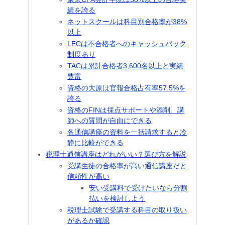
績を誇る
ネットスクールは科目別合格率が38%
以上
LECは不合格者へのキャッシュバック
制度あり
TACは累計合格者3,600名以上と実績
豊富
資格の大原は官報合格占有率57.5%を
誇る
資格のFINは採点サポートや添削、講
師への質問が自由にできる
各通信講座の資料を一括請求すると冷
静に比較ができる
税理士通信講座はどれがいい？選び方を解説
受講生徒の合格率が高い通信講座だと
信頼性が高い
安い受講料で受けたいなら分割
払いを検討しよう
税理士試験で受講する科目の取り扱い
があるか確認